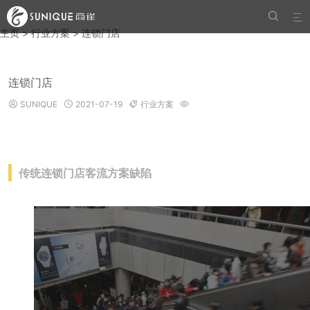


主页
>
行业方案
> 连锁门店
连锁门店
SUNIQUE
2021-07-19
行业方案




传统连锁门店客流方案缺陷